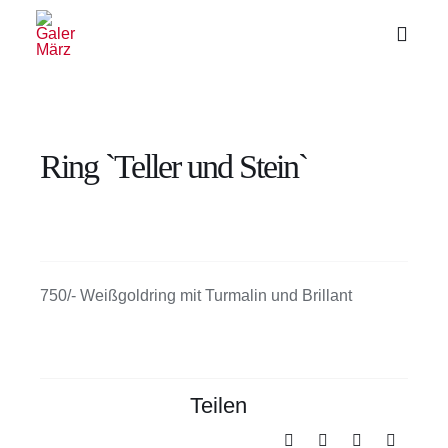
Zum
Inhalt
Toggl
Naviga
springen
Ring `Teller und Stein`
750/- Weißgoldring mit Turmalin und Brillant
Teilen