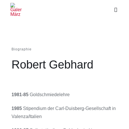
Zum
Inhalt
Toggl
Naviga
springen
Biographie
Robert Gebhard
1981-85
Goldschmiedelehre
1985
Stipendium der Carl-Duisberg-Gesellschaft in
Valenza/Italien