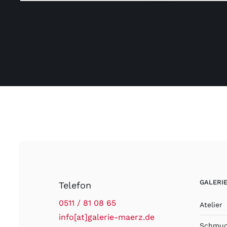
VIEW
GALERI
Telefon
0511 / 81 08 65
Atelier
info[at]galerie-maerz.de
Schmuc