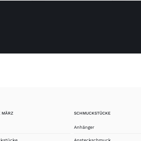
VIEW
VIEW
E MÄRZ
SCHMUCKSTÜCKE
Anhänger
kstücke
Ansteckschmuck