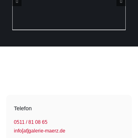
DETAILS
Telefon
0511 / 81 08 65
info[at]galerie-maerz.de