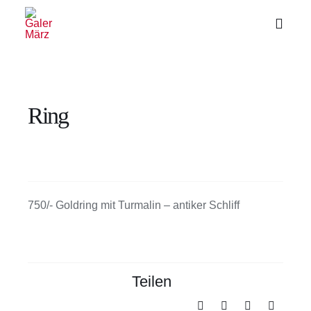
Zum
Inhalt
Toggl
Naviga
springen
Ring
750/- Goldring mit Turmalin – antiker Schliff
Teilen