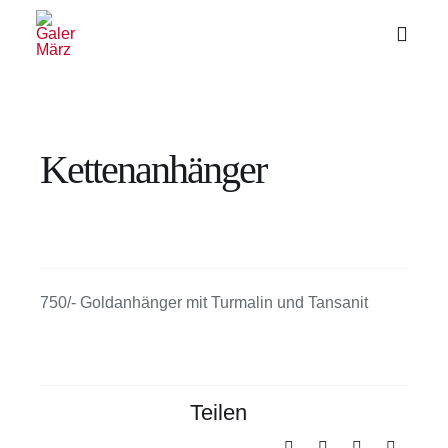
Zum
Inhalt
Toggl
Naviga
springen
Kettenanhänger
750/- Goldanhänger mit Turmalin und Tansanit
Teilen