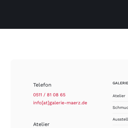
GALERI
Telefon
0511 / 81 08 65
Atelier
info[at]galerie-maerz.de
Schmuc
Ausstel
Atelier